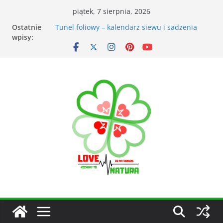
piątek, 7 sierpnia, 2026
Ostatnie
Przyrządy do pomiarów meteorologicznych
wpisy:
Tunel foliowy – kalendarz siewu i sadzenia
warzyw
Łąka kwietna – korzyści dla otoczenia
Kiedy kosić trawnik po zimie? Na co zwrócić
uwagę?
Narzędzia ogrodnicze nieocenionym
wsparciem w ogrodzie