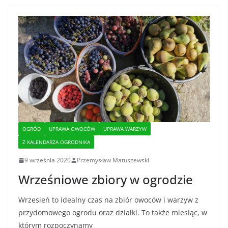
OGRÓD
UPRAWA OWOCÓW
UPRAWA WARZYW
Z KALENDARZA OGRODNIKA
9 września 2020
Przemysław Matuszewski
Wrześniowe zbiory w ogrodzie
Wrzesień to idealny czas na zbiór owoców i warzyw z
przydomowego ogrodu oraz działki. To także miesiąc, w
którym rozpoczynamy