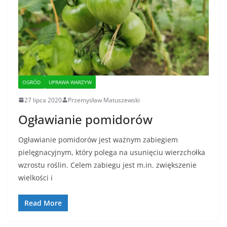
OGRÓD
UPRAWA WARZYW
27 lipca 2020
Przemysław Matuszewski
Ogławianie pomidorów
Ogławianie pomidorów jest ważnym zabiegiem
pielęgnacyjnym, który polega na usunięciu wierzchołka
wzrostu roślin. Celem zabiegu jest m.in. zwiększenie
wielkości i
Read More