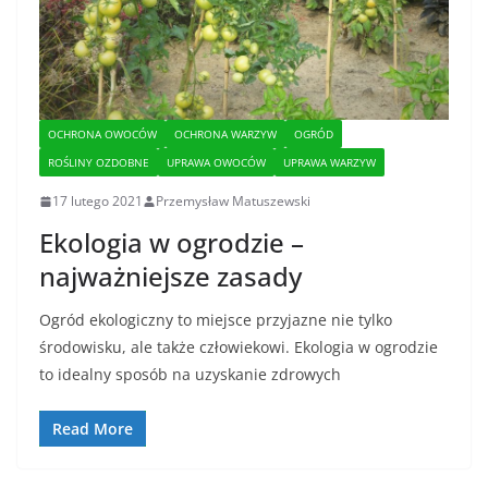
OCHRONA OWOCÓW
OCHRONA WARZYW
OGRÓD
ROŚLINY OZDOBNE
UPRAWA OWOCÓW
UPRAWA WARZYW
17 lutego 2021
Przemysław Matuszewski
Ekologia w ogrodzie –
najważniejsze zasady
Ogród ekologiczny to miejsce przyjazne nie tylko
środowisku, ale także człowiekowi. Ekologia w ogrodzie
to idealny sposób na uzyskanie zdrowych
Read More