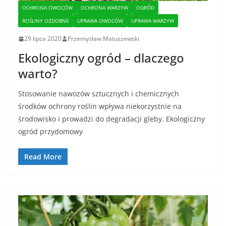
OCHRONA OWOCÓW
OCHRONA WARZYW
OGRÓD
ROŚLINY OZDOBNE
UPRAWA OWOCÓW
UPRAWA WARZYW
29 lipca 2020
Przemysław Matuszewski
Ekologiczny ogród – dlaczego
warto?
Stosowanie nawozów sztucznych i chemicznych
środków ochrony roślin wpływa niekorzystnie na
środowisko i prowadzi do degradacji gleby. Ekologiczny
ogród przydomowy
Read More