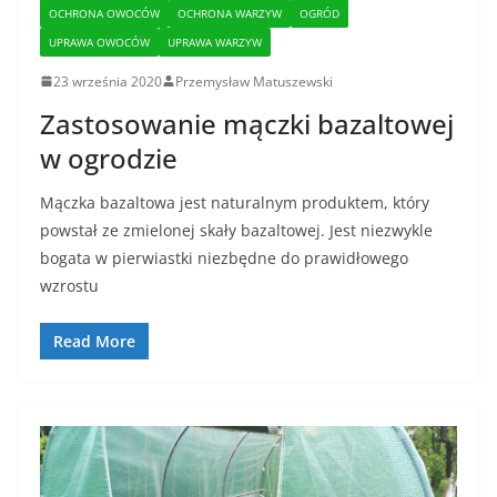
OCHRONA OWOCÓW
OCHRONA WARZYW
OGRÓD
UPRAWA OWOCÓW
UPRAWA WARZYW
23 września 2020
Przemysław Matuszewski
Zastosowanie mączki bazaltowej
w ogrodzie
Mączka bazaltowa jest naturalnym produktem, który
powstał ze zmielonej skały bazaltowej. Jest niezwykle
bogata w pierwiastki niezbędne do prawidłowego
wzrostu
Read More