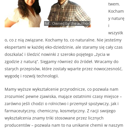
twem.
Kocham
y naturę
fot.: Owned by the author
i
wszystk
o, co z nią związane. Kochamy to, co naturalne. Nie jesteśmy
ekspertami w każdej eko-dziedzinie, ale staramy się cały czas
doszkalać i śledzić nowinki z szeroko pojętego „życia w
zgodzie z naturą”. Sięgamy również do źródeł. Wracamy do
starych przepisów, które zostały wparte przez nowoczesność,
wygodę i rozwój technologii.
Mamy wyższe wykształcenie przyrodnicze, co pozwala nam
zrozumieć pewne zjawiska, mające ostatnimi czasy miejsce –
zarówno jeśli chodzi o rolnictwo i przemysł spożywczy, jak i
farmaceutyczny, chemiczny, kosmetyczny. Z racji swojego
wykształcenia znamy triki stosowane przez licznych
producentów – pozwala nam to na unikanie chemii w naszym