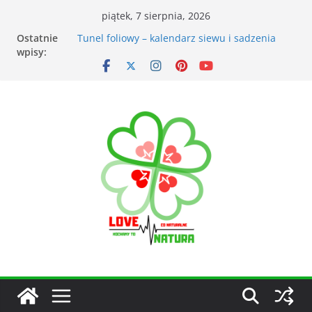
piątek, 7 sierpnia, 2026
Ostatnie
Przyrządy do pomiarów meteorologicznych
wpisy:
Tunel foliowy – kalendarz siewu i sadzenia
warzyw
Łąka kwietna – korzyści dla otoczenia
Kiedy kosić trawnik po zimie? Na co zwrócić
uwagę?
Narzędzia ogrodnicze nieocenionym
wsparciem w ogrodzie