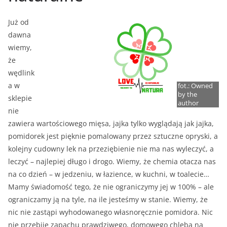
Już od
dawna
wiemy,
że
wędlink
a w
fot.: Owned
by the
sklepie
author
nie
zawiera wartościowego mięsa, jajka tylko wyglądają jak jajka,
pomidorek jest pięknie pomalowany przez sztuczne opryski, a
kolejny cudowny lek na przeziębienie nie ma nas wyleczyć, a
leczyć – najlepiej długo i drogo. Wiemy, że chemia otacza nas
na co dzień – w jedzeniu, w łazience, w kuchni, w toalecie…
Mamy świadomość tego, że nie ograniczymy jej w 100% – ale
ograniczamy ją na tyle, na ile jesteśmy w stanie. Wiemy, że
nic nie zastąpi wyhodowanego własnoręcznie pomidora. Nic
nie przebije zapachu prawdziwego, domowego chleba na