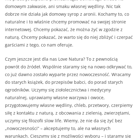
domowym zakwasie, ani smaku własnej wędliny. Nic tak
dobrze nie działa jak domowy syrop z aronii. Kochamy to, co
naturalne i to właśnie chcemy promować na swojej stronie
internetowej. Chcemy pokazać, że można żyć w zgodzie z
naturą. Chcemy pokazać, że warto się do niej zbliżyć i czerpać
garściami z tego, co nam oferuje.
Czym jeszcze jest dla nas Love Natura? To z pewnością
powrót do źródeł. Wspólnie staramy się na nowo odkrywać to,
co już dawno zostało wyparte przez nowoczesność. Wracamy
do starych książek, do przepisów babci, do porad starych
ogrodników. Uczymy się ziołolecznictwa i medycyny
naturalnej, uprawiamy własne warzywa i owoce,
przygotowujemy własne wędliny, chleb, przetwory, czerpiemy
siłę z kontaktu z naturą, z obcowania z zielenią, zwierzętami,
uczymy się filozofii slow life. Wiemy, że nie da się żyć bez
„nowoczesności” – akceptujemy to, ale na własnych
warunkach. Cieszymy się z możliwości wyboru – i staramy się