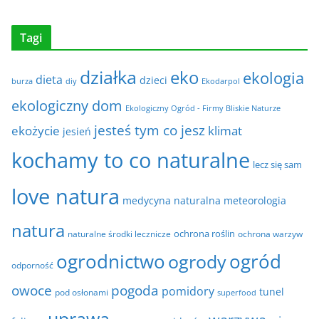
Tagi
działka
eko
ekologia
dieta
dzieci
burza
diy
Ekodarpol
ekologiczny dom
Ekologiczny Ogród - Firmy Bliskie Naturze
jesteś tym co jesz
ekożycie
klimat
jesień
kochamy to co naturalne
lecz się sam
love natura
medycyna naturalna
meteorologia
natura
ochrona roślin
naturalne środki lecznicze
ochrona warzyw
ogrodnictwo
ogrody
ogród
odporność
owoce
pogoda
pomidory
tunel
pod osłonami
superfood
uprawa