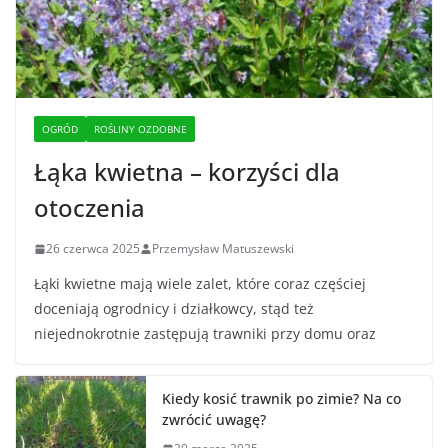
OGRÓD
ROŚLINY OZDOBNE
Łąka kwietna – korzyści dla
otoczenia
26 czerwca 2025
Przemysław Matuszewski
Łąki kwietne mają wiele zalet, które coraz częściej
doceniają ogrodnicy i działkowcy, stąd też
niejednokrotnie zastępują trawniki przy domu oraz
Kiedy kosić trawnik po zimie? Na co
zwrócić uwagę?