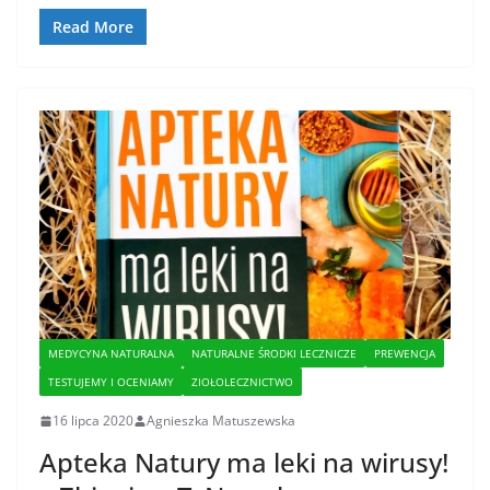
Read More
MEDYCYNA NATURALNA
NATURALNE ŚRODKI LECZNICZE
PREWENCJA
TESTUJEMY I OCENIAMY
ZIOŁOLECZNICTWO
16 lipca 2020
Agnieszka Matuszewska
Apteka Natury ma leki na wirusy!