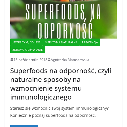
JESTEŚ TYM, CO JESZ
MEDYCYNA NATURALNA
PREWENCJA
ZDROWE ODŻYWIANIE
18 października 2018
Agnieszka Matuszewska
Superfoods na odporność, czyli
naturalne sposoby na
wzmocnienie systemu
immunologicznego
Starasz się wzmocnić swój system immunologiczny?
Koniecznie poznaj superfoods na odporność.