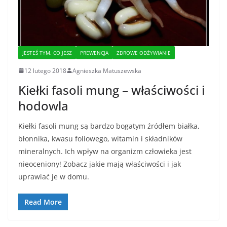
JESTEŚ TYM, CO JESZ
PREWENCJA
ZDROWE ODŻYWIANIE
12 lutego 2018
Agnieszka Matuszewska
Kiełki fasoli mung – właściwości i
hodowla
Kiełki fasoli mung są bardzo bogatym źródłem białka,
błonnika, kwasu foliowego, witamin i składników
mineralnych. Ich wpływ na organizm człowieka jest
nieoceniony! Zobacz jakie mają właściwości i jak
uprawiać je w domu.
Read More