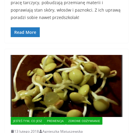
pracę tarczycy, pobudzają przemianę materii i
poprawiają stan skóry, włosów i paznokci. Z ich uprawą
poradzi sobie nawet przedszkolak!
Read More
JESTEŚ TYM, CO JESZ
PREWENCJA
ZDROWE ODŻYWIANIE
13 lutego 2018
Agnieszka Matuszewska