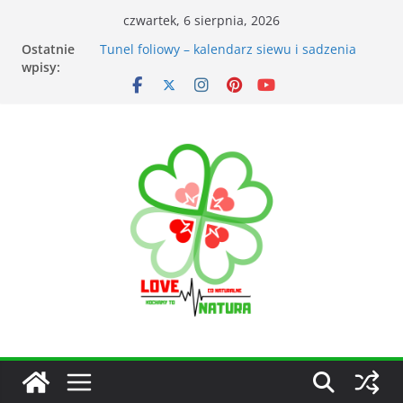
czwartek, 6 sierpnia, 2026
Przyrządy do pomiarów meteorologicznych
Ostatnie
Tunel foliowy – kalendarz siewu i sadzenia
wpisy:
warzyw
Łąka kwietna – korzyści dla otoczenia
Kiedy kosić trawnik po zimie? Na co zwrócić
uwagę?
Narzędzia ogrodnicze nieocenionym
wsparciem w ogrodzie