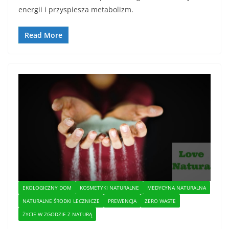
energii i przyspiesza metabolizm.
Read More
EKOLOGICZNY DOM
KOSMETYKI NATURALNE
MEDYCYNA NATURALNA
NATURALNE ŚRODKI LECZNICZE
PREWENCJA
ZERO WASTE
ŻYCIE W ZGODZIE Z NATURĄ