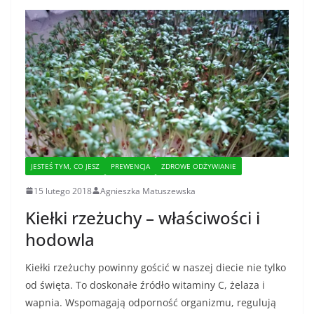
JESTEŚ TYM, CO JESZ
PREWENCJA
ZDROWE ODŻYWIANIE
15 lutego 2018
Agnieszka Matuszewska
Kiełki rzeżuchy – właściwości i
hodowla
Kiełki rzeżuchy powinny gościć w naszej diecie nie tylko
od święta. To doskonałe źródło witaminy C, żelaza i
wapnia. Wspomagają odporność organizmu, regulują