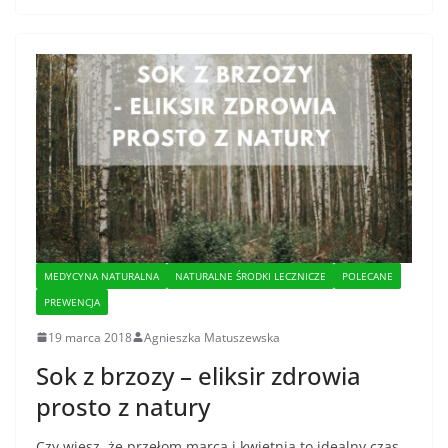
MEDYCYNA NATURALNA
NATURALNE ŚRODKI LECZNICZE
POLECANE
PREWENCJA
19 marca 2018
Agnieszka Matuszewska
Sok z brzozy – eliksir zdrowia
prosto z natury
Czy wiesz, że przełom marca i kwietnia to idealny czas