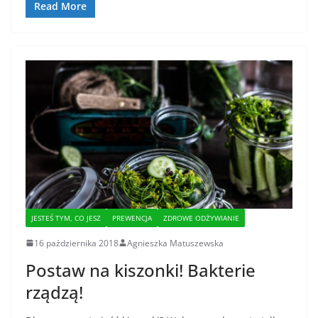
Read More
JESTEŚ TYM, CO JESZ
PREWENCJA
ZDROWE ODŻYWIANIE
16 października 2018
Agnieszka Matuszewska
Postaw na kiszonki! Bakterie
rządzą!