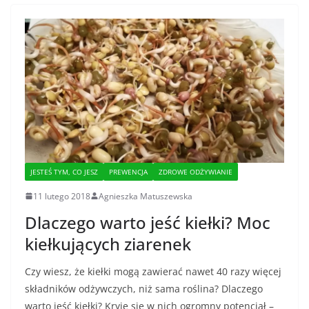
JESTEŚ TYM, CO JESZ
PREWENCJA
ZDROWE ODŻYWIANIE
11 lutego 2018
Agnieszka Matuszewska
Dlaczego warto jeść kiełki? Moc
kiełkujących ziarenek
Czy wiesz, że kiełki mogą zawierać nawet 40 razy więcej
składników odżywczych, niż sama roślina? Dlaczego
warto jeść kiełki? Kryje się w nich ogromny potencjał –