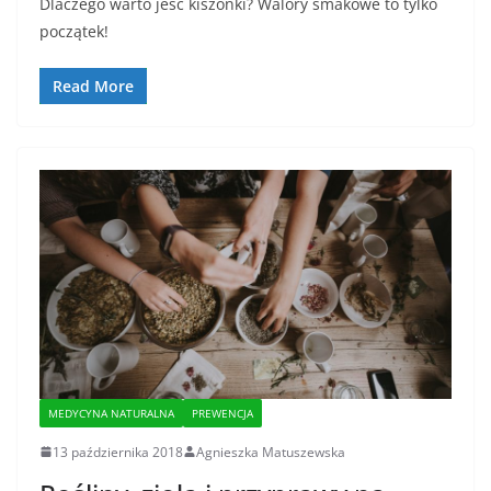
Dlaczego warto jeść kiszonki? Walory smakowe to tylko
początek!
Read More
MEDYCYNA NATURALNA
PREWENCJA
13 października 2018
Agnieszka Matuszewska