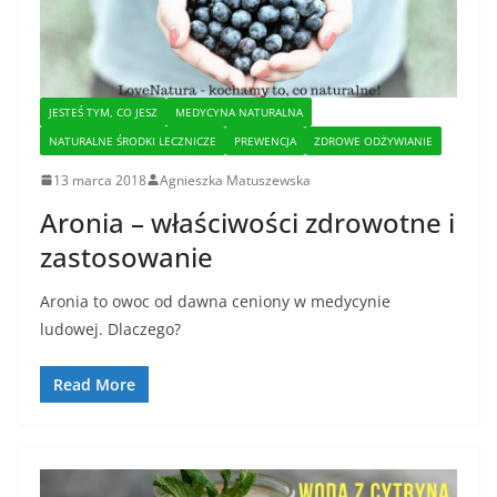
JESTEŚ TYM, CO JESZ
MEDYCYNA NATURALNA
NATURALNE ŚRODKI LECZNICZE
PREWENCJA
ZDROWE ODŻYWIANIE
13 marca 2018
Agnieszka Matuszewska
Aronia – właściwości zdrowotne i
zastosowanie
Aronia to owoc od dawna ceniony w medycynie
ludowej. Dlaczego?
Read More