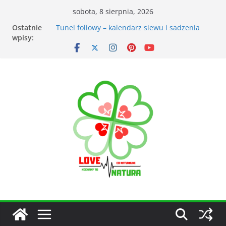
sobota, 8 sierpnia, 2026
Ostatnie
Przyrządy do pomiarów meteorologicznych
wpisy:
Tunel foliowy – kalendarz siewu i sadzenia
warzyw
Łąka kwietna – korzyści dla otoczenia
Kiedy kosić trawnik po zimie? Na co zwrócić
uwagę?
Narzędzia ogrodnicze nieocenionym
wsparciem w ogrodzie