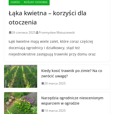
OGRÓD
ROŚLINY OZDOBNE
Łąka kwietna – korzyści dla
otoczenia
26 czerwca 2025
Przemysław Matuszewski
Łąki kwietne mają wiele zalet, które coraz częściej
doceniają ogrodnicy i działkowcy, stąd też
niejednokrotnie zastępują trawniki przy domu oraz
Kiedy kosić trawnik po zimie? Na co
zwrócić uwagę?
20 marca 2025
Narzędzia ogrodnicze nieocenionym
wsparciem w ogrodzie
14 marca 2025