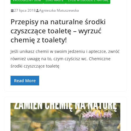
EKOLOGICZNY DOM
ZERO WASTE
ŻYCIE W ZGODZIE Z NATURĄ
27 lipca 2018
Agnieszka Matuszewska
Przepisy na naturalne środki
czyszczące toaletę – wyrzuć
chemię z toalety!
Jeśli unikasz chemii w swoim jedzeniu i apteczce, zwróć
również uwagę na to, czym czyścisz wc. Chemiczne
środki czyszczące toaletę
Read More