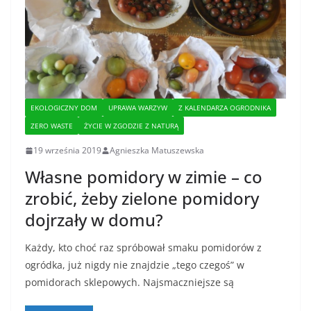
EKOLOGICZNY DOM
UPRAWA WARZYW
Z KALENDARZA OGRODNIKA
ZERO WASTE
ŻYCIE W ZGODZIE Z NATURĄ
19 września 2019
Agnieszka Matuszewska
Własne pomidory w zimie – co
zrobić, żeby zielone pomidory
dojrzały w domu?
Każdy, kto choć raz spróbował smaku pomidorów z
ogródka, już nigdy nie znajdzie „tego czegoś” w
pomidorach sklepowych. Najsmaczniejsze są