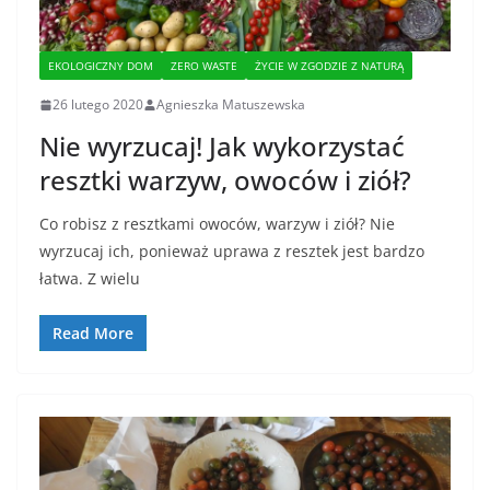
EKOLOGICZNY DOM
ZERO WASTE
ŻYCIE W ZGODZIE Z NATURĄ
26 lutego 2020
Agnieszka Matuszewska
Nie wyrzucaj! Jak wykorzystać
resztki warzyw, owoców i ziół?
Co robisz z resztkami owoców, warzyw i ziół? Nie
wyrzucaj ich, ponieważ uprawa z resztek jest bardzo
łatwa. Z wielu
Read More