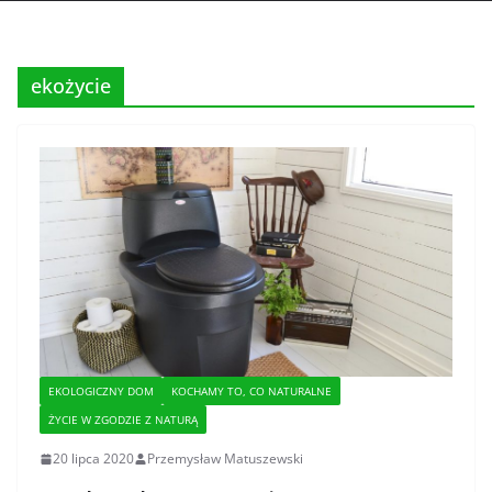
ekożycie
EKOLOGICZNY DOM
KOCHAMY TO, CO NATURALNE
ŻYCIE W ZGODZIE Z NATURĄ
20 lipca 2020
Przemysław Matuszewski