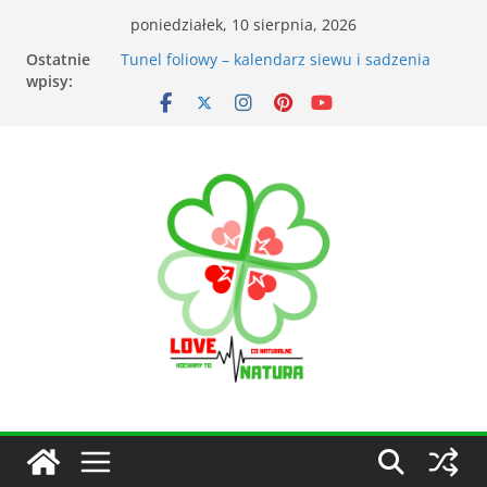
poniedziałek, 10 sierpnia, 2026
Ostatnie
Przyrządy do pomiarów meteorologicznych
wpisy:
Tunel foliowy – kalendarz siewu i sadzenia
warzyw
Łąka kwietna – korzyści dla otoczenia
Kiedy kosić trawnik po zimie? Na co zwrócić
uwagę?
Narzędzia ogrodnicze nieocenionym
wsparciem w ogrodzie