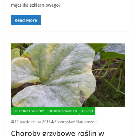
mączlika szklarniowego?
Read More
OCHRONA OWOCÓW
OCHRONA WARZYW
OGRÓD
11 października 2018
Przemysław Matuszewski
Choroby grzybowe roślin w