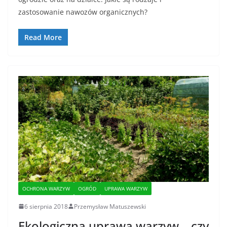
zastosowanie nawozów organicznych?
Read More
OCHRONA WARZYW
OGRÓD
UPRAWA WARZYW
6 sierpnia 2018
Przemysław Matuszewski
Ekologiczna uprawa warzyw – czy