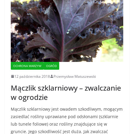
OCHRONA WARZYW
OGRÓD
12 października 2018
Przemysław Matuszewski
Mączlik szklarniowy – zwalczanie
w ogrodzie
Mączlik szklarniowy jest owadem szkodliwym, mogącym
zasiedlać rośliny uprawiane pod odsłonami (szklarnie
lub tunele foliowe) oraz rośliny znajdujące się w
gruncie. Jego szkodliwość jest duża. Jak zwalczać