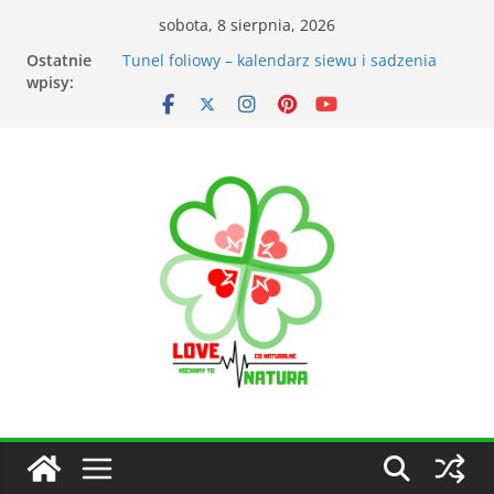
sobota, 8 sierpnia, 2026
Ostatnie
Przyrządy do pomiarów meteorologicznych
wpisy:
Tunel foliowy – kalendarz siewu i sadzenia
warzyw
Łąka kwietna – korzyści dla otoczenia
Kiedy kosić trawnik po zimie? Na co zwrócić
uwagę?
Narzędzia ogrodnicze nieocenionym
wsparciem w ogrodzie