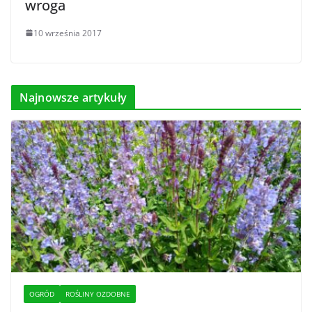
wroga
10 września 2017
Najnowsze artykuły
OGRÓD
ROŚLINY OZDOBNE