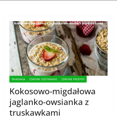
ŚNIADANIA
ZDROWE ODŻYWIANIE
ZDROWE PRZEPISY
Kokosowo-migdałowa
jaglanko-owsianka z
truskawkami