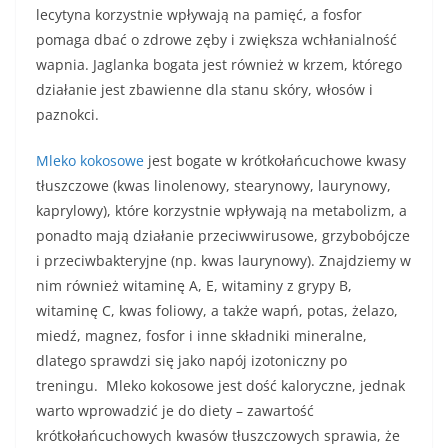
lecytyna korzystnie wpływają na pamięć, a fosfor
pomaga dbać o zdrowe zęby i zwiększa wchłanialność
wapnia. Jaglanka bogata jest również w krzem, którego
działanie jest zbawienne dla stanu skóry, włosów i
paznokci.
Mleko kokosowe
jest bogate w krótkołańcuchowe kwasy
tłuszczowe (kwas linolenowy, stearynowy, laurynowy,
kaprylowy), które korzystnie wpływają na metabolizm, a
ponadto mają działanie przeciwwirusowe, grzybobójcze
i przeciwbakteryjne (np. kwas laurynowy). Znajdziemy w
nim również witaminę A, E, witaminy z grypy B,
witaminę C, kwas foliowy, a także wapń, potas, żelazo,
miedź, magnez, fosfor i inne składniki mineralne,
dlatego sprawdzi się jako napój izotoniczny po
treningu. Mleko kokosowe jest dość kaloryczne, jednak
warto wprowadzić je do diety – zawartość
krótkołańcuchowych kwasów tłuszczowych sprawia, że