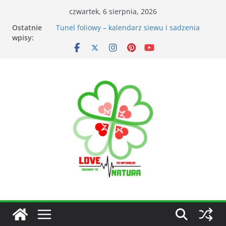
czwartek, 6 sierpnia, 2026
Ostatnie
Przyrządy do pomiarów meteorologicznych
wpisy:
Tunel foliowy – kalendarz siewu i sadzenia
warzyw
Łąka kwietna – korzyści dla otoczenia
Kiedy kosić trawnik po zimie? Na co zwrócić
uwagę?
Narzędzia ogrodnicze nieocenionym
wsparciem w ogrodzie