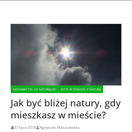
KOCHAMY TO, CO NATURALNE
ŻYCIE W ZGODZIE Z NATURĄ
Jak być bliżej natury, gdy
mieszkasz w mieście?
31 lipca 2018
Agnieszka Matuszewska