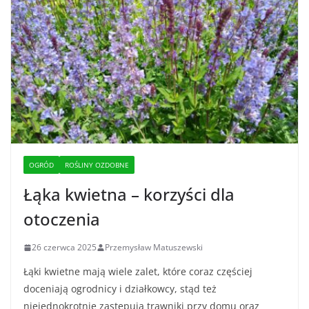
OGRÓD
ROŚLINY OZDOBNE
Łąka kwietna – korzyści dla
otoczenia
26 czerwca 2025
Przemysław Matuszewski
Łąki kwietne mają wiele zalet, które coraz częściej
doceniają ogrodnicy i działkowcy, stąd też
niejednokrotnie zastępują trawniki przy domu oraz