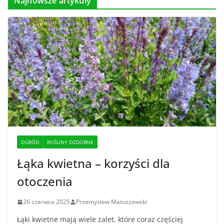
Najnowsze artykuły
OGRÓD
ROŚLINY OZDOBNE
Łąka kwietna – korzyści dla
otoczenia
26 czerwca 2025
Przemysław Matuszewski
Łąki kwietne mają wiele zalet, które coraz częściej