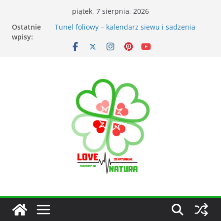
piątek, 7 sierpnia, 2026
Ostatnie
Przyrządy do pomiarów meteorologicznych
wpisy:
Tunel foliowy – kalendarz siewu i sadzenia
warzyw
Łąka kwietna – korzyści dla otoczenia
Kiedy kosić trawnik po zimie? Na co zwrócić
uwagę?
Narzędzia ogrodnicze nieocenionym
wsparciem w ogrodzie