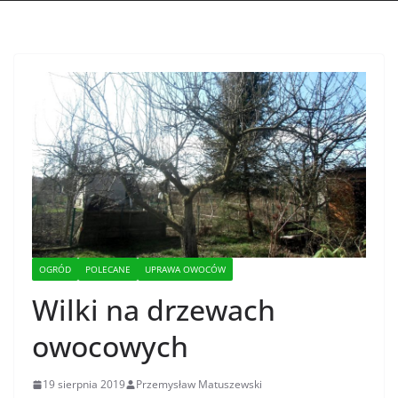
OGRÓD
POLECANE
UPRAWA OWOCÓW
Wilki na drzewach
owocowych
19 sierpnia 2019
Przemysław Matuszewski