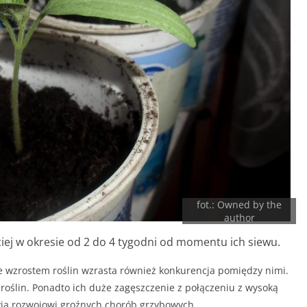
fot.: Owned by the
author
iej w okresie od 2 do 4 tygodni od momentu ich siewu.
e wzrostem roślin wzrasta również konkurencja pomiędzy nimi.
roślin. Ponadto ich duże zagęszczenie z połączeniu z wysoką
yja rozwojowi groźnych chorób grzybowych.