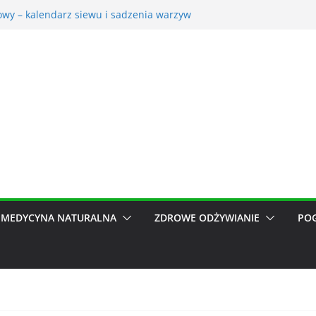
iowy – kalendarz siewu i sadzenia warzyw
na – korzyści dla otoczenia
ić trawnik po zimie? Na co zwrócić uwagę?
 ogrodnicze nieocenionym wsparciem w ogrodzie
y do pomiarów meteorologicznych
MEDYCYNA NATURALNA
ZDROWE ODŻYWIANIE
PO