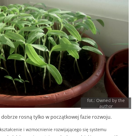
fot.: Owned by the
author
o dobrze rosną tylko w początkowej fazie rozwoju.
ształcenie i wzmocnienie rozwijającego się systemu