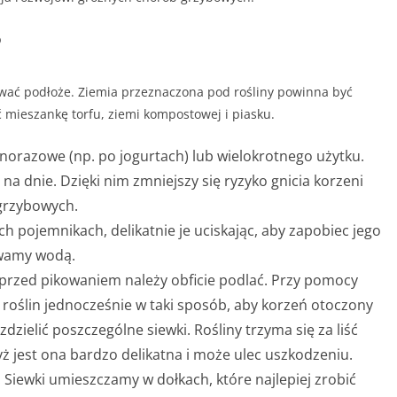
?
ać podłoże. Ziemia przeznaczona pod rośliny powinna być
 mieszankę torfu, ziemi kompostowej i piasku.
orazowe (np. po jogurtach) lub wielokrotnego użytku.
na dnie. Dzięki nim zmniejszy się ryzyko gnicia korzeni
grzybowych.
pojemnikach, delikatnie je uciskając, aby zapobiec jego
ewamy wodą.
 przed pikowaniem należy obficie podlać. Przy pomocy
a roślin jednocześnie w taki sposób, aby korzeń otoczony
dzielić poszczególne siewki. Rośliny trzyma się za liść
dyż jest ona bardzo delikatna i może ulec uszkodzeniu.
 Siewki umieszczamy w dołkach, które najlepiej zrobić