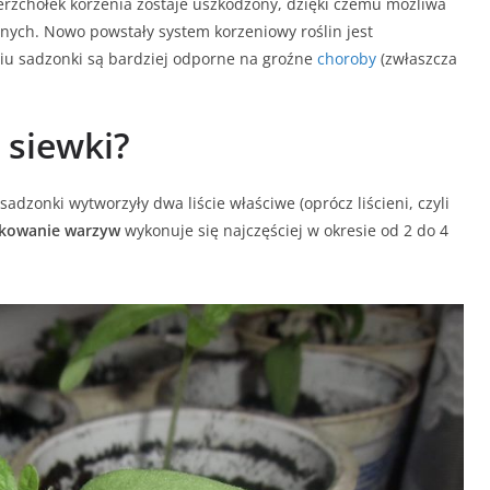
erzchołek korzenia zostaje uszkodzony, dzięki czemu możliwa
znych. Nowo powstały system korzeniowy roślin jest
niu sadzonki są bardziej odporne na groźne
choroby
(zwłaszcza
 siewki?
dzonki wytworzyły dwa liście właściwe (oprócz liścieni, czyli
kowanie warzyw
wykonuje się najczęściej w okresie od 2 do 4