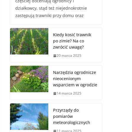
częściej doceniają ogrodnicy i
działkowcy, stąd też niejednokrotnie
zastępują trawniki przy domu oraz
Kiedy kosić trawnik
po zimie? Na co
zwrócić uwagę?
20 marca 2025
Narzędzia ogrodnicze
nieocenionym
wsparciem w ogrodzie
14 marca 2025
Przyrządy do
pomiarów
meteorologicznych
11 marca 2025