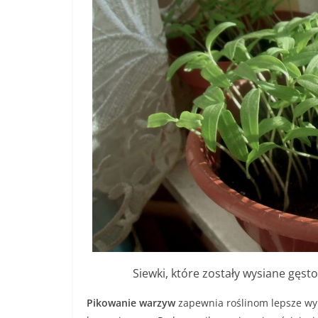
Siewki, które zostały wysiane gęst
Pikowanie warzyw
zapewnia roślinom lepsze wyk