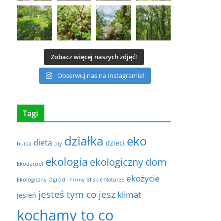
Zobacz więcej naszych zdjęć!
Obserwuj nas na Instagramie!
Tagi
działka
eko
dieta
dzieci
burza
diy
ekologia
ekologiczny dom
Ekodarpol
ekożycie
Ekologiczny Ogród - Firmy Bliskie Naturze
jesteś tym co jesz
klimat
jesień
kochamy to co