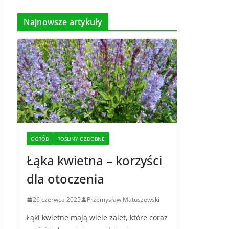
Najnowsze artykuły
OGRÓD
ROŚLINY OZDOBNE
Łąka kwietna – korzyści
dla otoczenia
26 czerwca 2025
Przemysław Matuszewski
Łąki kwietne mają wiele zalet, które coraz