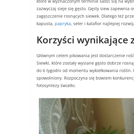
które w wyznaczonym terminie sadzi się na wyb
zazwyczaj sieje się gęsto. Gęsty siew zapewnia
zagęszczenie rosnących siewek. Dlatego też prz
kapusta,
papryka
, seler i kalafior najlepiej rozw
Korzyści wynikające
Głównym celem pikowania jest dostarczenie roś
Siewki, które zostały wysiane gęsto dobrze rosną
do 6 tygodni od momentu wykiełkowania roślin. Po
spowolniony. Rozpoczyna się bowiem konkurencj
fotosyntezy światło.