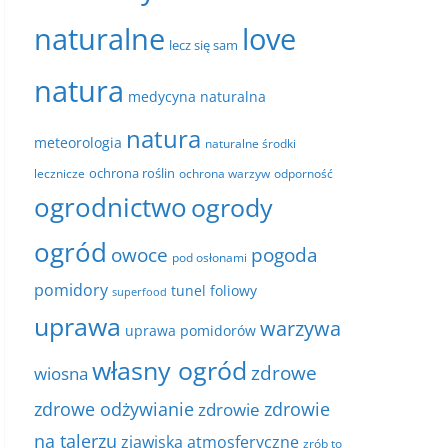
naturalne
love
lecz się sam
natura
medycyna naturalna
natura
meteorologia
naturalne środki
ochrona roślin
lecznicze
ochrona warzyw
odporność
ogrodnictwo
ogrody
ogród
owoce
pogoda
pod osłonami
pomidory
tunel foliowy
superfood
uprawa
warzywa
uprawa pomidorów
własny ogród
zdrowe
wiosna
zdrowe odżywianie
zdrowie
zdrowie
na talerzu
zjawiska atmosferyczne
zrób to