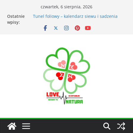
czwartek, 6 sierpnia, 2026
Ostatnie
Przyrządy do pomiarów meteorologicznych
wpisy:
Tunel foliowy – kalendarz siewu i sadzenia
warzyw
Łąka kwietna – korzyści dla otoczenia
Kiedy kosić trawnik po zimie? Na co zwrócić
uwagę?
Narzędzia ogrodnicze nieocenionym
wsparciem w ogrodzie