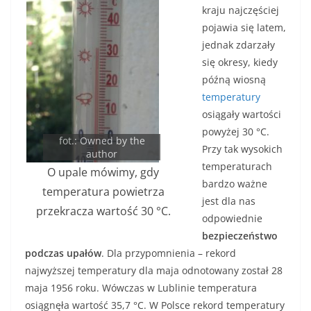
kraju najczęściej
pojawia się latem,
jednak zdarzały
się okresy, kiedy
późną wiosną
temperatury
osiągały wartości
powyżej 30 °C.
fot.: Owned by the
Przy tak wysokich
author
temperaturach
O upale mówimy, gdy
bardzo ważne
temperatura powietrza
jest dla nas
przekracza wartość 30 °C.
odpowiednie
bezpieczeństwo
podczas upałów
. Dla przypomnienia – rekord
najwyższej temperatury dla maja odnotowany został 28
maja 1956 roku. Wówczas w Lublinie temperatura
osiągnęła wartość 35,7 °C. W Polsce rekord temperatury