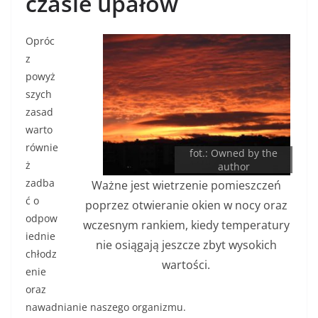
czasie upałów
Opróc
z
powyż
szych
zasad
warto
równie
fot.: Owned by the
ż
author
zadba
Ważne jest wietrzenie pomieszczeń
ć o
poprzez otwieranie okien w nocy oraz
odpow
wczesnym rankiem, kiedy temperatury
iednie
nie osiągają jeszcze zbyt wysokich
chłodz
wartości.
enie
oraz
nawadnianie naszego organizmu.