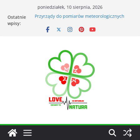
poniedziałek, 10 sierpnia, 2026
Ostatnie
Przyrządy do pomiarów meteorologicznych
wpisy:
Tunel foliowy – kalendarz siewu i sadzenia
warzyw
Łąka kwietna – korzyści dla otoczenia
Kiedy kosić trawnik po zimie? Na co zwrócić
uwagę?
Narzędzia ogrodnicze nieocenionym
wsparciem w ogrodzie