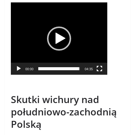
Odtwarzacz
video
00:00
04:35
Skutki wichury nad
południowo-zachodnią
Polską