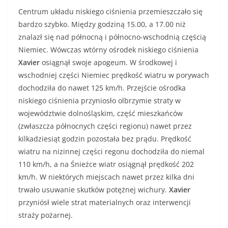
Centrum układu niskiego ciśnienia przemieszczało się
bardzo szybko. Między godziną 15.00, a 17.00 niż
znalazł się nad północną i północno-wschodnią częścią
Niemiec. Wówczas wtórny ośrodek niskiego ciśnienia
Xavier
osiągnął swoje apogeum. W środkowej i
wschodniej części Niemiec prędkość wiatru w porywach
dochodziła do nawet 125 km/h. Przejście ośrodka
niskiego ciśnienia przyniosło olbrzymie straty w
województwie dolnośląskim, część mieszkańców
(zwłaszcza północnych części regionu) nawet przez
kilkadziesiąt godzin pozostała bez prądu. Prędkość
wiatru na nizinnej części regonu dochodziła do niemal
110 km/h, a na Śnieżce wiatr osiągnął prędkość 202
km/h. W niektórych miejscach nawet przez kilka dni
trwało usuwanie skutków potężnej wichury.
Xavier
przyniósł wiele strat materialnych oraz interwencji
straży pożarnej.