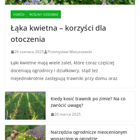
OGRÓD
ROŚLINY OZDOBNE
Łąka kwietna – korzyści dla
otoczenia
26 czerwca 2025
Przemysław Matuszewski
Łąki kwietne mają wiele zalet, które coraz częściej
doceniają ogrodnicy i działkowcy, stąd też
niejednokrotnie zastępują trawniki przy domu oraz
Kiedy kosić trawnik po zimie? Na co
zwrócić uwagę?
20 marca 2025
Narzędzia ogrodnicze nieocenionym
wsparciem w ogrodzie