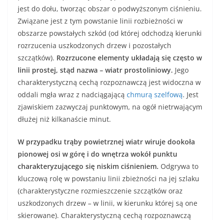
jest do dołu, tworząc obszar o podwyższonym ciśnieniu.
Związane jest z tym powstanie linii rozbieżności w
obszarze powstałych szkód (od której odchodzą kierunki
rozrzucenia uszkodzonych drzew i pozostałych
szczątków).
Rozrzucone elementy układają się często w
linii prostej, stąd nazwa – wiatr prostoliniowy.
Jego
charakterystyczną cechą rozpoznawczą jest widoczna w
oddali mgła wraz z nadciągającą
chmurą szelfową
. Jest
zjawiskiem zazwyczaj punktowym, na ogół nietrwającym
dłużej niż kilkanaście minut.
W przypadku trąby powietrznej wiatr wiruje dookoła
pionowej osi w górę i do wnętrza wokół punktu
charakteryzującego się niskim ciśnieniem.
Odgrywa to
kluczową rolę w powstaniu linii zbieżności na jej szlaku
(charakterystyczne rozmieszczenie szczątków oraz
uszkodzonych drzew – w linii, w kierunku której są one
skierowane). Charakterystyczną cechą rozpoznawczą