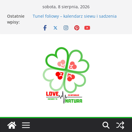
sobota, 8 sierpnia, 2026
Ostatnie
Przyrządy do pomiarów meteorologicznych
wpisy:
Tunel foliowy – kalendarz siewu i sadzenia
warzyw
Łąka kwietna – korzyści dla otoczenia
Kiedy kosić trawnik po zimie? Na co zwrócić
uwagę?
Narzędzia ogrodnicze nieocenionym
wsparciem w ogrodzie