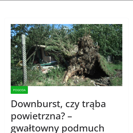
POGODA
Downburst, czy trąba
powietrzna? –
gwałtowny podmuch