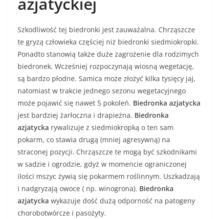
azjatyckiej
Szkodliwość tej biedronki jest zauważalna. Chrząszcze
te gryzą człowieka częściej niż biedronki siedmiokropki.
Ponadto stanowią także duże zagrożenie dla rodzimych
biedronek. Wcześniej rozpoczynają wiosną wegetację,
są bardzo płodne. Samica może złożyć kilka tysięcy jaj,
natomiast w trakcie jednego sezonu wegetacyjnego
może pojawić się nawet 5 pokoleń.
Biedronka azjatycka
jest bardziej żarłoczna i drapieżna.
Biedronka
azjatycka
rywalizuje z siedmiokropką o ten sam
pokarm, co stawia drugą (mniej agresywną) na
straconej pozycji. Chrząszcze te mogą być szkodnikami
w sadzie i ogrodzie, gdyż w momencie ograniczonej
ilości mszyc żywią się pokarmem roślinnym. Uszkadzają
i nadgryzają owoce ( np. winogrona).
Biedronka
azjatycka
wykazuje dość dużą odporność na patogeny
chorobotwórcze i pasożyty.