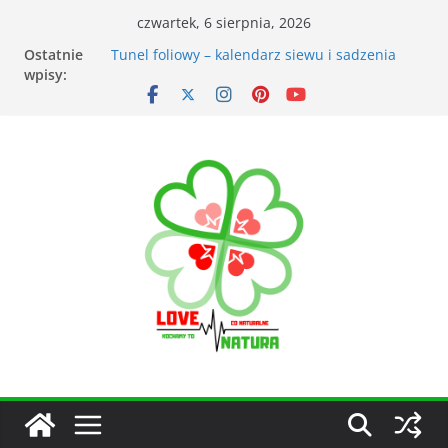
czwartek, 6 sierpnia, 2026
Ostatnie
Przyrządy do pomiarów meteorologicznych
wpisy:
Tunel foliowy – kalendarz siewu i sadzenia
warzyw
Łąka kwietna – korzyści dla otoczenia
Kiedy kosić trawnik po zimie? Na co zwrócić
uwagę?
Narzędzia ogrodnicze nieocenionym
wsparciem w ogrodzie