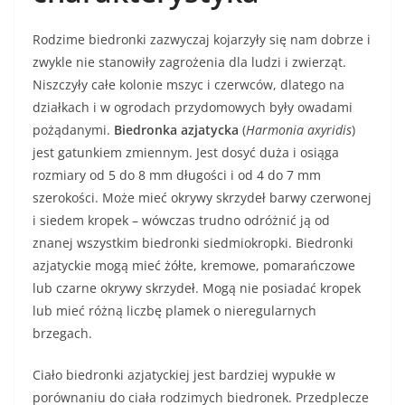
Rodzime biedronki zazwyczaj kojarzyły się nam dobrze i
zwykle nie stanowiły zagrożenia dla ludzi i zwierząt.
Niszczyły całe kolonie mszyc i czerwców, dlatego na
działkach i w ogrodach przydomowych były owadami
pożądanymi.
Biedronka azjatycka
(
Harmonia axyridis
)
jest gatunkiem zmiennym. Jest dosyć duża i osiąga
rozmiary od 5 do 8 mm długości i od 4 do 7 mm
szerokości. Może mieć okrywy skrzydeł barwy czerwonej
i siedem kropek – wówczas trudno odróżnić ją od
znanej wszystkim biedronki siedmiokropki. Biedronki
azjatyckie mogą mieć żółte, kremowe, pomarańczowe
lub czarne okrywy skrzydeł. Mogą nie posiadać kropek
lub mieć różną liczbę plamek o nieregularnych
brzegach.
Ciało biedronki azjatyckiej jest bardziej wypukłe w
porównaniu do ciała rodzimych biedronek. Przedplecze