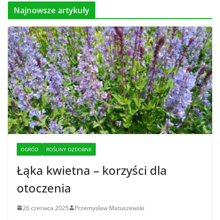
Najnowsze artykuły
OGRÓD
ROŚLINY OZDOBNE
Łąka kwietna – korzyści dla
otoczenia
26 czerwca 2025
Przemysław Matuszewski