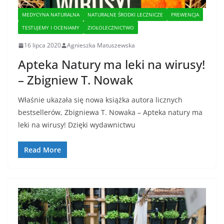
MEDYCYNA NATURALNA
NATURALNE ŚRODKI LECZNICZE
PREWENCJA
TESTUJEMY I OCENIAMY
ZIOŁOLECZNICTWO
16 lipca 2020
Agnieszka Matuszewska
Apteka Natury ma leki na wirusy!
– Zbigniew T. Nowak
Właśnie ukazała się nowa książka autora licznych
bestsellerów, Zbigniewa T. Nowaka – Apteka natury ma
leki na wirusy! Dzięki wydawnictwu
Read More