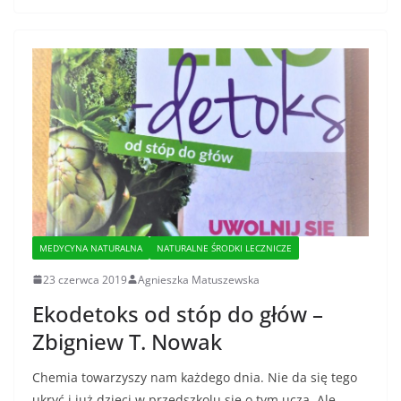
MEDYCYNA NATURALNA
NATURALNE ŚRODKI LECZNICZE
23 czerwca 2019
Agnieszka Matuszewska
Ekodetoks od stóp do głów –
Zbigniew T. Nowak
Chemia towarzyszy nam każdego dnia. Nie da się tego
ukryć i już dzieci w przedszkolu się o tym uczą. Ale