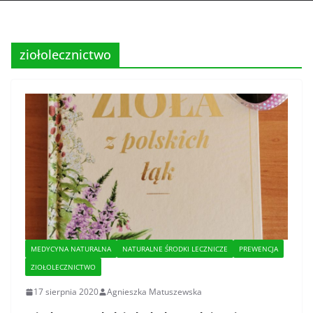
ziołolecznictwo
MEDYCYNA NATURALNA
NATURALNE ŚRODKI LECZNICZE
PREWENCJA
ZIOŁOLECZNICTWO
17 sierpnia 2020
Agnieszka Matuszewska