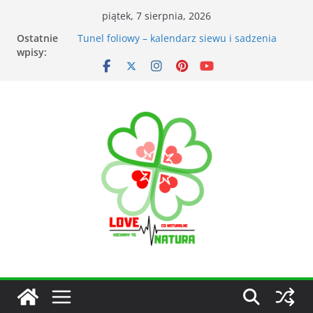
piątek, 7 sierpnia, 2026
Ostatnie
Przyrządy do pomiarów meteorologicznych
wpisy:
Tunel foliowy – kalendarz siewu i sadzenia
warzyw
Łąka kwietna – korzyści dla otoczenia
Kiedy kosić trawnik po zimie? Na co zwrócić
uwagę?
Narzędzia ogrodnicze nieocenionym
wsparciem w ogrodzie