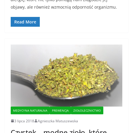
objawy, ale również wzmocnią odporność organizmu.
Read More
MEDYCYNA NATURALNA
PREWENCJA
ZIOŁOLECZNICTWO
3 lipca 2018
Agnieszka Matuszewska
Czystek – modne zioło, które