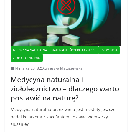
MEDYCYNA NATURALNA
NATURALNE ŚRODKI LECZNICZE
PREWENCJA
ZIOŁOLECZNICTWO
14 marca 2018
Agnieszka Matuszewska
Medycyna naturalna i
ziołolecznictwo – dlaczego warto
postawić na naturę?
Medycyna naturalna przez wielu jest niestety jeszcze
nadal kojarzona z zacofaniem i dziwactwem – czy
słusznie?