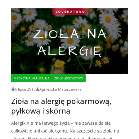
MEDYCYNA NATURALNA
ZIOŁOLECZNICTWO
6 lipca 2018
Agnieszka Matuszewska
Zioła na alergię pokarmową,
pyłkową i skórną
Alergik nie ma łatwego życia – nie zawsze da się
całkowicie unikać alergenu. Na szczęście są zioła na
alergię, które nie tylko pomogą nam złagodzić jej