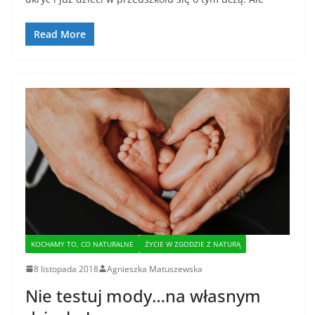
Read More
KOCHAMY TO, CO NATURALNE
ŻYCIE W ZGODZIE Z NATURĄ
8 listopada 2018
Agnieszka Matuszewska
Nie testuj mody…na własnym