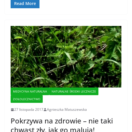
Read More
MEDYCYNA NATURALNA
NATURALNE ŚRODKI LECZNICZE
ZIOŁOLECZNICTWO
27 listopada 2017
Agnieszka Matuszewska
Pokrzywa na zdrowie – nie taki
chwast zły, jak go malują!