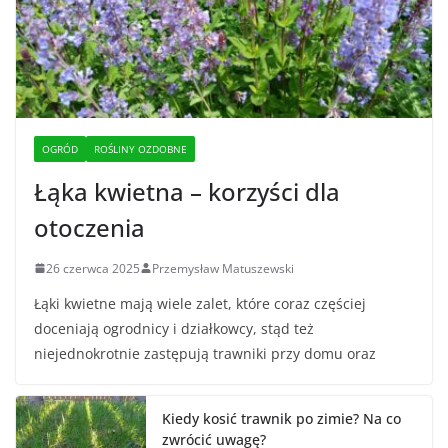
OGRÓD
ROŚLINY OZDOBNE
Łąka kwietna – korzyści dla
otoczenia
26 czerwca 2025
Przemysław Matuszewski
Łąki kwietne mają wiele zalet, które coraz częściej
doceniają ogrodnicy i działkowcy, stąd też
niejednokrotnie zastępują trawniki przy domu oraz
Kiedy kosić trawnik po zimie? Na co
zwrócić uwagę?