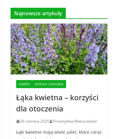
Najnowsze artykuły
OGRÓD
ROŚLINY OZDOBNE
Łąka kwietna – korzyści
dla otoczenia
26 czerwca 2025
Przemysław Matuszewski
Łąki kwietne mają wiele zalet, które coraz