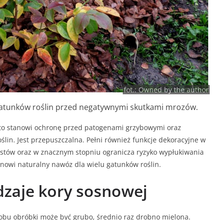
fot.: Owned by the author
gatunków roślin przed negatywnymi skutkami mrozów.
to stanowi ochronę przed patogenami grzybowymi oraz
lin. Jest przepuszczalna. Pełni również funkcje dekoracyjne w
stów oraz w znacznym stopniu ogranicza ryzyko wypłukiwania
nowi naturalny nawóz dla wielu gatunków roślin.
dzaje kory sosnowej
obu obróbki może być grubo, średnio raz drobno mielona.