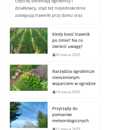
częściej doceniają ogrodnicy i
działkowcy, stąd też niejednokrotnie
zastępują trawniki przy domu oraz
Kiedy kosić trawnik
po zimie? Na co
zwrócić uwagę?
20 marca 2025
Narzędzia ogrodnicze
nieocenionym
wsparciem w ogrodzie
14 marca 2025
Przyrządy do
pomiarów
meteorologicznych
11 marca 2025