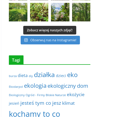
Zobacz więcej naszych zdjęć!
Obserwuj nas na Instagramie!
Tagi
działka
eko
dieta
dzieci
burza
diy
ekologia
ekologiczny dom
Ekodarpol
ekożycie
Ekologiczny Ogród - Firmy Bliskie Naturze
jesteś tym co jesz
klimat
jesień
kochamy to co