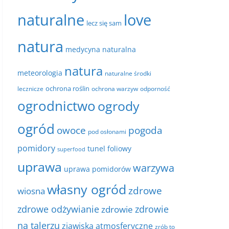
naturalne
love
lecz się sam
natura
medycyna naturalna
natura
meteorologia
naturalne środki
ochrona roślin
lecznicze
ochrona warzyw
odporność
ogrodnictwo
ogrody
ogród
owoce
pogoda
pod osłonami
pomidory
tunel foliowy
superfood
uprawa
warzywa
uprawa pomidorów
własny ogród
zdrowe
wiosna
zdrowe odżywianie
zdrowie
zdrowie
na talerzu
zjawiska atmosferyczne
zrób to