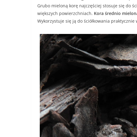
Grubo mieloną korę najczęściej stosuje się do ś
większych powierzchniach.
Kora średnio mielon
Wykorzystuje się ją do ściółkowania praktycznie w