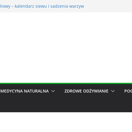
oliowy – kalendarz siewu i sadzenia warzyw
etna – korzyści dla otoczenia
osić trawnik po zimie? Na co zwrócić uwagę?
ia ogrodnicze nieocenionym wsparciem w ogrodzie
dy do pomiarów meteorologicznych
MEDYCYNA NATURALNA
ZDROWE ODŻYWIANIE
PO