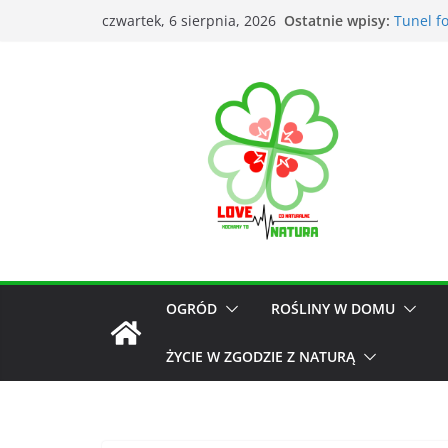
Ostatnie wpisy:
Tunel f
czwartek, 6 sierpnia, 2026
Łąka kwi
Kiedy k
Narzędz
Przyrzą
OGRÓD
ROŚLINY W DOMU
ŻYCIE W ZGODZIE Z NATURĄ