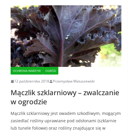
OCHRONA WARZYW
OGRÓD
12 października 2018
Przemysław Matuszewski
Mączlik szklarniowy – zwalczanie
w ogrodzie
Mączlik szklarniowy jest owadem szkodliwym, mogącym
zasiedlać rośliny uprawiane pod odsłonami (szklarnie
lub tunele foliowe) oraz rośliny znajdujące się w