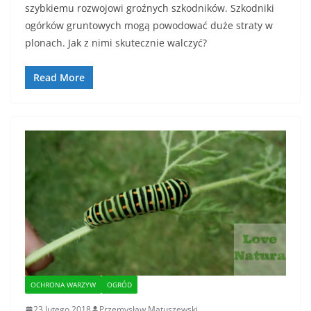
szybkiemu rozwojowi groźnych szkodników. Szkodniki
ogórków gruntowych mogą powodować duże straty w
plonach. Jak z nimi skutecznie walczyć?
Read More
OCHRONA WARZYW
OGRÓD
23 lutego 2018
Przemysław Matuszewski