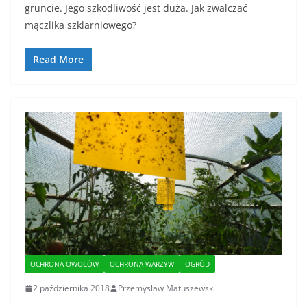
gruncie. Jego szkodliwość jest duża. Jak zwalczać
mączlika szklarniowego?
Read More
OCHRONA OWOCÓW
OCHRONA WARZYW
OGRÓD
2 października 2018
Przemysław Matuszewski