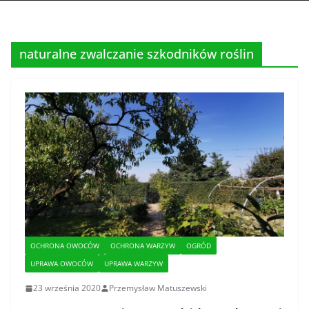
naturalne zwalczanie szkodników roślin
OCHRONA OWOCÓW
OCHRONA WARZYW
OGRÓD
UPRAWA OWOCÓW
UPRAWA WARZYW
23 września 2020
Przemysław Matuszewski