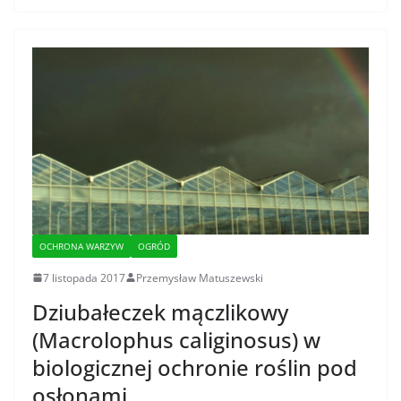
OCHRONA WARZYW
OGRÓD
7 listopada 2017
Przemysław Matuszewski
Dziubałeczek mączlikowy
(Macrolophus caliginosus) w
biologicznej ochronie roślin pod
osłonami