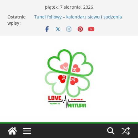
piątek, 7 sierpnia, 2026
Ostatnie
Przyrządy do pomiarów meteorologicznych
wpisy:
Tunel foliowy – kalendarz siewu i sadzenia
warzyw
Łąka kwietna – korzyści dla otoczenia
Kiedy kosić trawnik po zimie? Na co zwrócić
uwagę?
Narzędzia ogrodnicze nieocenionym
wsparciem w ogrodzie