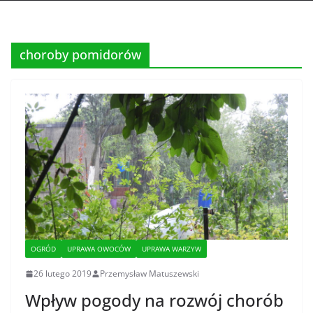
choroby pomidorów
OGRÓD
UPRAWA OWOCÓW
UPRAWA WARZYW
26 lutego 2019
Przemysław Matuszewski
Wpływ pogody na rozwój chorób