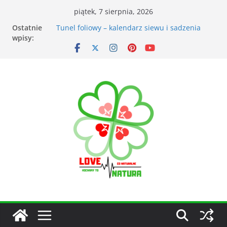
piątek, 7 sierpnia, 2026
Ostatnie
Przyrządy do pomiarów meteorologicznych
wpisy:
Tunel foliowy – kalendarz siewu i sadzenia
warzyw
Łąka kwietna – korzyści dla otoczenia
Kiedy kosić trawnik po zimie? Na co zwrócić
uwagę?
Narzędzia ogrodnicze nieocenionym
wsparciem w ogrodzie