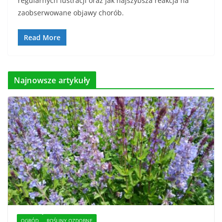
regularnych lustracji oraz jak najszybsza reakcja na
zaobserwowane objawy chorób.
Read More
Najnowsze artykuły
OGRÓD
ROŚLINY OZDOBNE