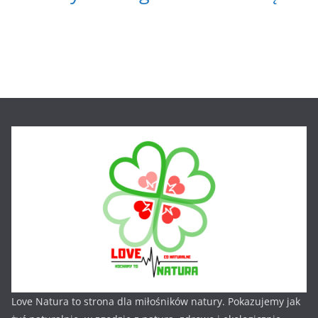
Love Natura to strona dla miłośników natury. Pokazujemy jak