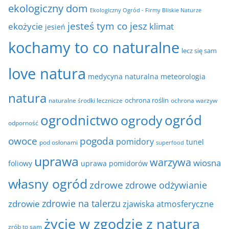
ekologiczny dom
Ekologiczny Ogród - Firmy Bliskie Naturze
jesteś tym co jesz
ekożycie
klimat
jesień
kochamy to co naturalne
lecz się sam
love natura
medycyna naturalna
meteorologia
natura
ochrona roślin
naturalne środki lecznicze
ochrona warzyw
ogrodnictwo
ogrody
ogród
odporność
owoce
pogoda
pomidory
tunel
pod osłonami
superfood
uprawa
warzywa
wiosna
foliowy
uprawa pomidorów
własny ogród
zdrowe
zdrowe odżywianie
zdrowie na talerzu
zdrowie
zjawiska atmosferyczne
życie w zgodzie z naturą
zrób to sam