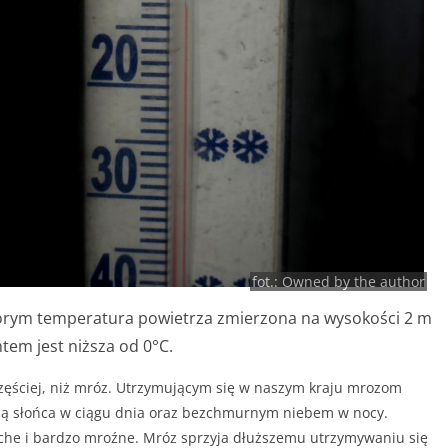
fot.: Owned by the author
którym temperatura powietrza zmierzona na wysokości 2 m
tem jest niższa od 0°C.
zęściej, niż mróz. Utrzymującym się w naszym kraju mrozom
cią słońca w ciągu dnia oraz bezchmurnym niebem w nocy.
uche i bardzo mroźne. Mróz sprzyja dłuższemu utrzymywaniu się