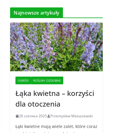
Najnowsze artykuły
OGRÓD
ROŚLINY OZDOBNE
Łąka kwietna – korzyści
dla otoczenia
26 czerwca 2025
Przemysław Matuszewski
Łąki kwietne mają wiele zalet, które coraz