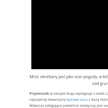
Mróz określany jest jako stan pogody, w 
nad grun
Przymrozek
w naszym kraju występuje o wiele c
najczęściej towarzyszy
wyżowa aura
z dużą iloś
Wówczas zalegające powietrze zazwyczaj jest s