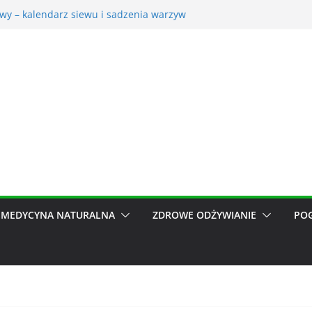
owy – kalendarz siewu i sadzenia warzyw
na – korzyści dla otoczenia
ć trawnik po zimie? Na co zwrócić uwagę?
 ogrodnicze nieocenionym wsparciem w ogrodzie
 do pomiarów meteorologicznych
MEDYCYNA NATURALNA
ZDROWE ODŻYWIANIE
PO