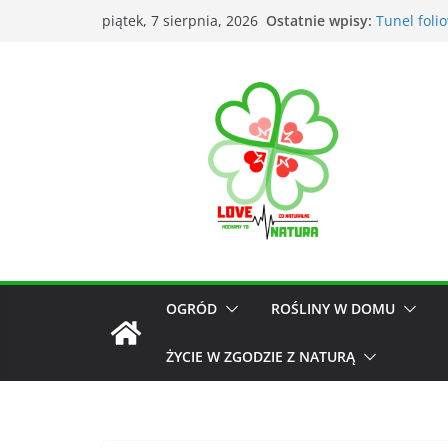
Ostatnie wpisy:
Tunel foli
piątek, 7 sierpnia, 2026
Łąka kwiet
Kiedy kosi
Narzędzia
Przyrządy
OGRÓD
ROŚLINY W DOMU
ŻYCIE W ZGODZIE Z NATURĄ