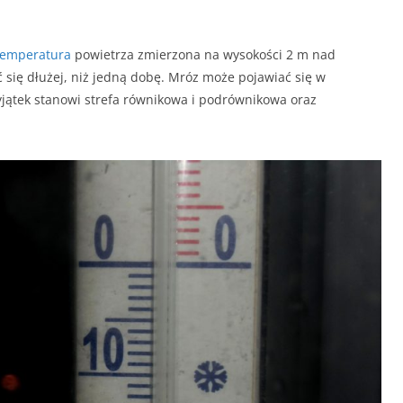
temperatura
powietrza zmierzona na wysokości 2 m nad
 się dłużej, niż jedną dobę. Mróz może pojawiać się w
yjątek stanowi strefa równikowa i podrównikowa oraz