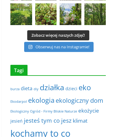
Zobacz więcej naszych zdjęć!
Obserwuj nas na Instagramie!
Tagi
działka
eko
dieta
dzieci
burza
diy
ekologia
ekologiczny dom
Ekodarpol
ekożycie
Ekologiczny Ogród - Firmy Bliskie Naturze
jesteś tym co jesz
klimat
jesień
kochamy to co