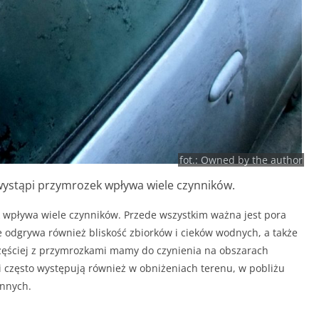
fot.: Owned by the author
wystąpi przymrozek wpływa wiele czynników.
 wpływa wiele czynników. Przede wszystkim ważna jest pora
e odgrywa również bliskość zbiorków i cieków wodnych, a także
jczęściej z przymrozkami mamy do czynienia na obszarach
i często występują również w obniżeniach terenu, w pobliżu
ennych.