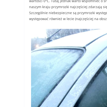
wartości 0°C. Tutaj jednak warto wspomnieć o ś
naszym kraju przymrozki najczęściej zdarzają si
Szczególnie niebezpieczne są przymrozki wystę
występować również w lecie (najczęściej na obsz