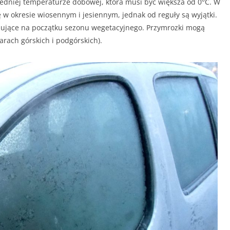
redniej temperaturze dobowej, która musi być większa od 0°C. W
ę w okresie wiosennym i jesiennym, jednak od reguły są wyjątki.
pujące na początku sezonu wegetacyjnego. Przymrozki mogą
arach górskich i podgórskich).