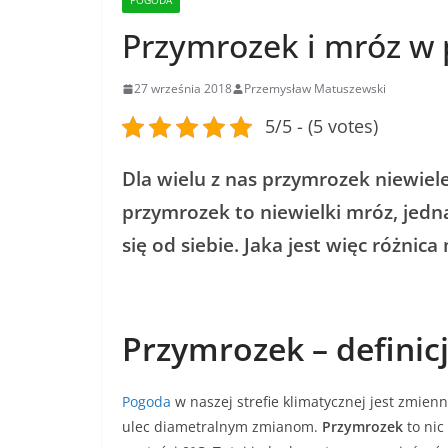
POGODA
Przymrozek i mróz w
27 września 2018
Przemysław Matuszewski
5/5 - (5 votes)
Dla wielu z nas przymrozek niewiel
przymrozek to niewielki mróz, jedna
się od siebie. Jaka jest więc różn
Przymrozek – definicj
Pogoda
w naszej strefie klimatycznej jest zmie
ulec diametralnym zmianom.
Przymrozek
to nic