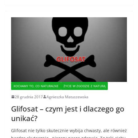
KOCHAMY TO, CO NATURALNE
ŻYCIE W ZGODZIE Z NATURĄ
28 grudnia 2017
Agnieszka Matuszewska
Glifosat – czym jest i dlaczego go
unikać?
Glifosat nie tylko skutecznie wybija chwasty, ale również