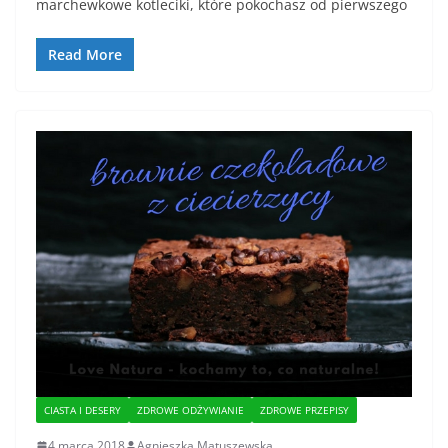
marchewkowe kotleciki, które pokochasz od pierwszego
Read More
CIASTA I DESERY
ZDROWE ODŻYWIANIE
ZDROWE PRZEPISY
4 marca 2018
Agnieszka Matuszewska