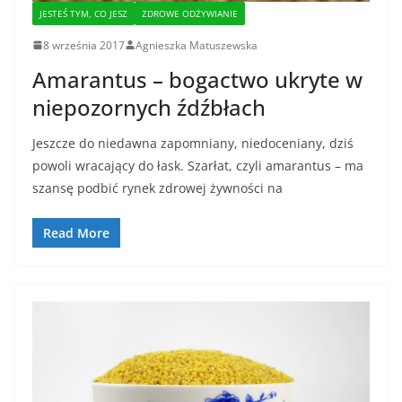
JESTEŚ TYM, CO JESZ
ZDROWE ODŻYWIANIE
8 września 2017
Agnieszka Matuszewska
Amarantus – bogactwo ukryte w
niepozornych źdźbłach
Jeszcze do niedawna zapomniany, niedoceniany, dziś
powoli wracający do łask. Szarłat, czyli amarantus – ma
szansę podbić rynek zdrowej żywności na
Read More