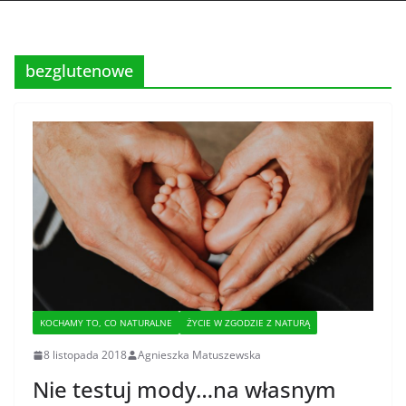
bezglutenowe
KOCHAMY TO, CO NATURALNE
ŻYCIE W ZGODZIE Z NATURĄ
8 listopada 2018
Agnieszka Matuszewska
Nie testuj mody…na własnym