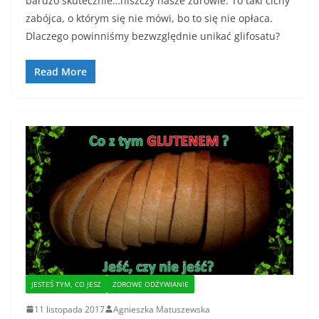
bardzo skutecznie…niszczy nasze zdrowie. To taki cichy
zabójca, o którym się nie mówi, bo to się nie opłaca.
Dlaczego powinniśmy bezwzględnie unikać glifosatu?
Read More
JESTEŚ TYM, CO JESZ
ZDROWE ODŻYWIANIE
11 listopada 2017
Agnieszka Matuszewska