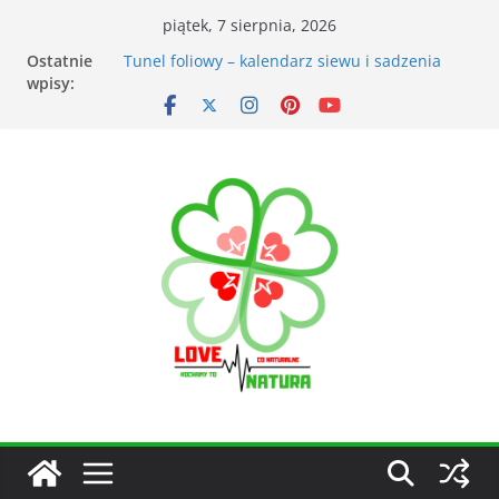
piątek, 7 sierpnia, 2026
Ostatnie
Przyrządy do pomiarów meteorologicznych
wpisy:
Tunel foliowy – kalendarz siewu i sadzenia
warzyw
Łąka kwietna – korzyści dla otoczenia
Kiedy kosić trawnik po zimie? Na co zwrócić
uwagę?
Narzędzia ogrodnicze nieocenionym
wsparciem w ogrodzie