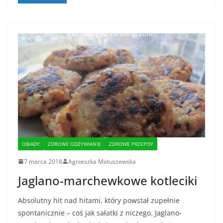
OBIADY
ZDROWE ODŻYWIANIE
ZDROWE PRZEPISY
7 marca 2018
Agnieszka Matuszewska
Jaglano-marchewkowe kotleciki
Absolutny hit nad hitami, który powstał zupełnie
spontanicznie – coś jak sałatki z niczego. Jaglano-