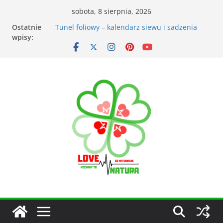
sobota, 8 sierpnia, 2026
Ostatnie
Przyrządy do pomiarów meteorologicznych
wpisy:
Tunel foliowy – kalendarz siewu i sadzenia
warzyw
Łąka kwietna – korzyści dla otoczenia
Kiedy kosić trawnik po zimie? Na co zwrócić
uwagę?
Narzędzia ogrodnicze nieocenionym
wsparciem w ogrodzie