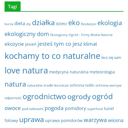
Tagi
działka
eko
ekologia
dieta
dzieci
burza
diy
Ekodarpol
ekologiczny dom
Ekologiczny Ogród - Firmy Bliskie Naturze
jesteś tym co jesz
ekożycie
klimat
jesień
kochamy to co naturalne
lecz się sam
love natura
medycyna naturalna
meteorologia
natura
ochrona roślin
naturalne środki lecznicze
ochrona warzyw
ogrodnictwo
ogrody
ogród
odporność
owoce
pogoda
pomidory
tunel
pod osłonami
superfood
uprawa
warzywa
wiosna
foliowy
uprawa pomidorów